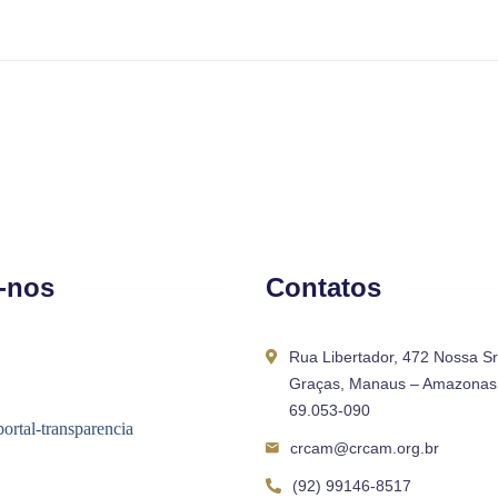
-nos
Contatos
Rua Libertador, 472 Nossa S
Graças, Manaus – Amazonas 
69.053-090
crcam@crcam.org.br
(92) 99146-8517