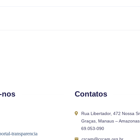
-nos
Contatos
Rua Libertador, 472 Nossa S
Graças, Manaus – Amazonas 
69.053-090
crcam@crcam.org.br