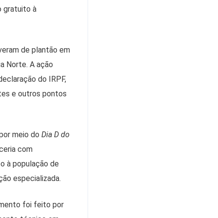
 gratuito à
iveram de plantão em
a Norte. A ação
declaração do IRPF,
tes e outros pontos
 por meio do
Dia D do
rceria com
to à população de
ção especializada.
mento foi feito por