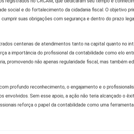
ios registrados no CRCAM, que dedicaram seu tempo e conheci
ade social e do fortalecimento da cidadania fiscal. O objetivo prin
cumprir suas obrigações com segurança e dentro do prazo legal
trados centenas de atendimentos tanto na capital quanto no inte
rça a importância do profissional da contabilidade como elo ent
ária, promovendo não apenas regularidade fiscal, mas também e
om profundo reconhecimento, o engajamento e o profissionali
os envolvidos. Sem esse apoio, a ação não teria alcançado o êxi
ssionais reforça o papel da contabilidade como uma ferramenta 