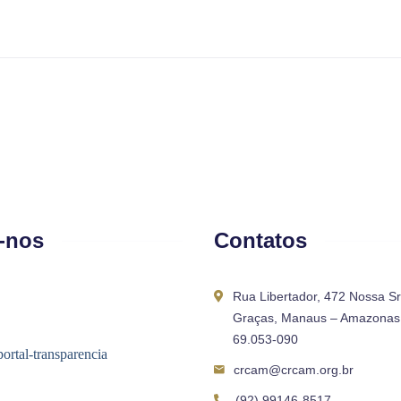
-nos
Contatos
Rua Libertador, 472 Nossa S
Graças, Manaus – Amazonas 
69.053-090
crcam@crcam.org.br
(92) 99146-8517