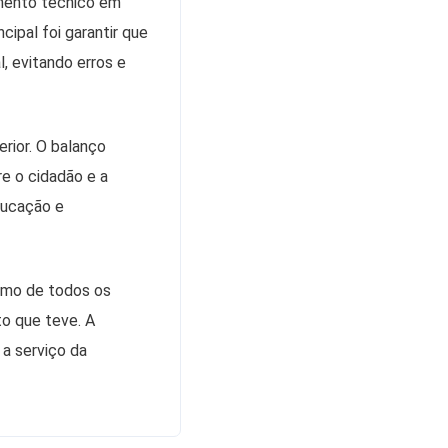
mento técnico em
cipal foi garantir que
, evitando erros e
rior. O balanço
re o cidadão e a
ducação e
smo de todos os
to que teve. A
a serviço da