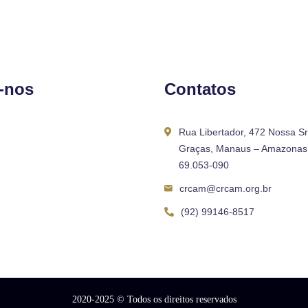
-nos
Contatos
Rua Libertador, 472 Nossa S
Graças, Manaus – Amazonas 
69.053-090
crcam@crcam.org.br
(92) 99146-8517
2020-2025
© Todos os direitos reservados