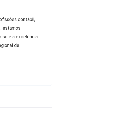
fissões contábil,
s, estamos
esso e a excelência
egional de