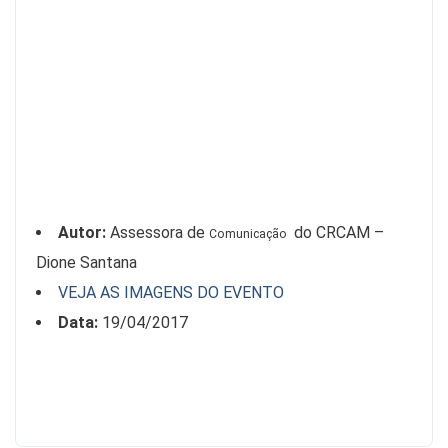
realizada
pela
Câmara
de
Desenvolvimento
Profissional
do
CRCAM.
Autor:
Assessora de
do CRCAM –
Comunicação
Dione Santana
VEJA AS IMAGENS DO EVENTO
Data:
19/04/2017