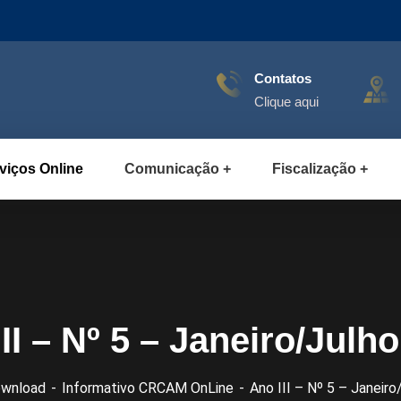
Contatos
Clique aqui
viços Online
Comunicação
Fiscalização
II – Nº 5 – Janeiro/Julh
wnload
Informativo CRCAM OnLine
Ano III – Nº 5 – Janeir