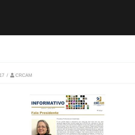
017
CRCAM