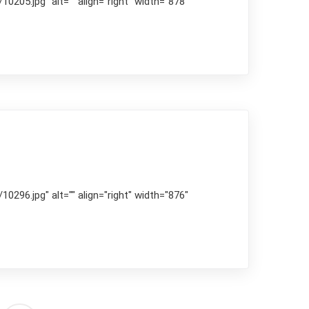
205.jpg" alt="" align="right" width="878"
296.jpg" alt="" align="right" width="876"