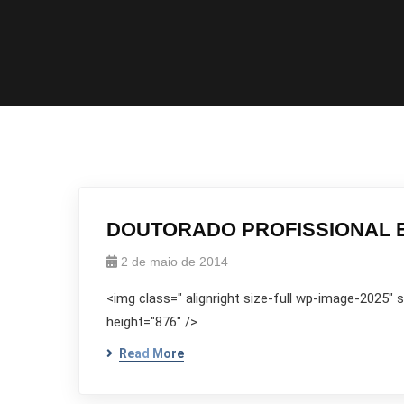
DOUTORADO PROFISSIONAL E
2 de maio de 2014
<img class=" alignright size-full wp-image-2025"
height="876" />
Read More