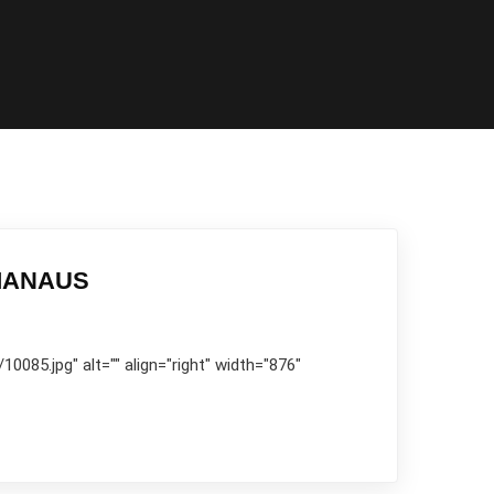
MANAUS
085.jpg" alt="" align="right" width="876"