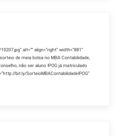
207.jpg" alt="" align="right" width="881"
orteio de meia bolsa no MBA Contabilidade,
Conselho, não ser aluno IPOG já matriculado
="http://bit.ly/SorteioMBAContabilidadeIPOG"