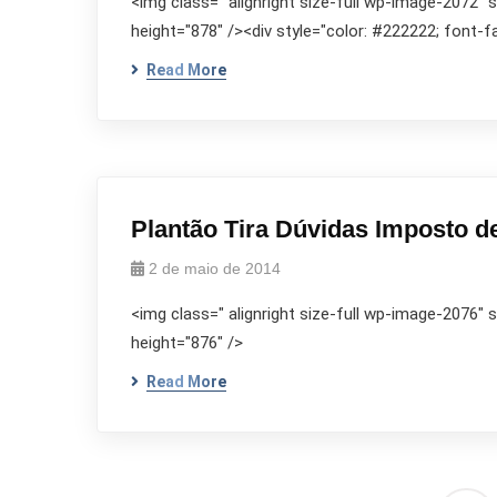
<img class=" alignright size-full wp-image-2072"
height="878" /><div style="color: #222222; font-fam
Read More
Plantão Tira Dúvidas Imposto d
2 de maio de 2014
<img class=" alignright size-full wp-image-2076"
height="876" />
Read More