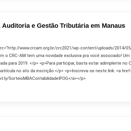
 Auditoria e Gestão Tributária em Manaus
 src="http://www.crcam.org.br/crc2021/wp-content/uploads/2014/05/10
m o CRC-AM tem uma novidade exclusiva pra você associado! Um s
ada para 2019. </p> <p>Para participar, basta estar adimplente no 
trícula no ato da inscrição.</p> <p>Inscreva-se neste link: <a href
/bit.ly/SorteioMBAContabilidadeIPOG</a></p>