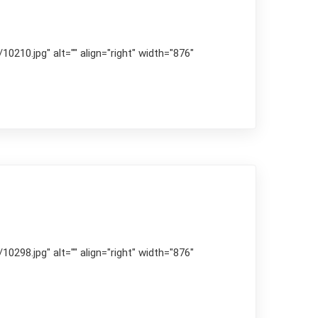
210.jpg" alt="" align="right" width="876"
298.jpg" alt="" align="right" width="876"