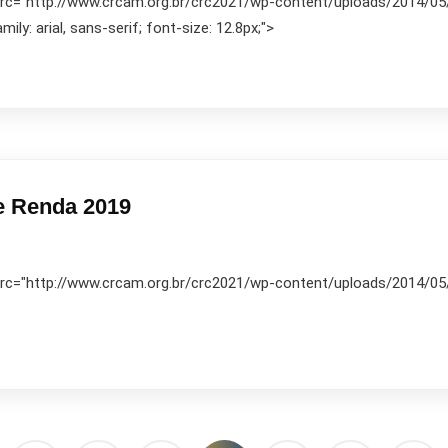
 src="http://www.crcam.org.br/crc2021/wp-content/uploads/2014/05/10
ily: arial, sans-serif; font-size: 12.8px;">
e Renda 2019
 src="http://www.crcam.org.br/crc2021/wp-content/uploads/2014/05/10