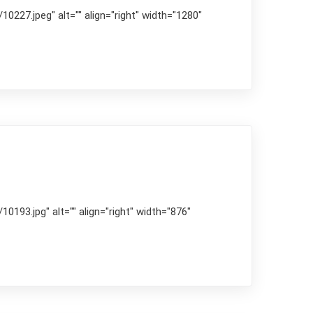
227.jpeg" alt="" align="right" width="1280"
193.jpg" alt="" align="right" width="876"