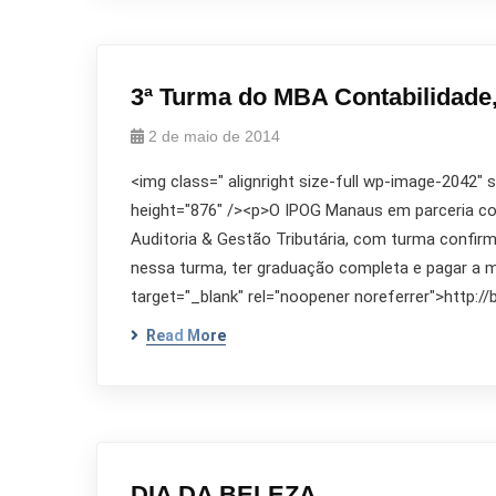
3ª Turma do MBA Contabilidade,
2 de maio de 2014
<img class=" alignright size-full wp-image-2042"
height="876" /><p>O IPOG Manaus em parceria co
Auditoria & Gestão Tributária, com turma confirm
nessa turma, ter graduação completa e pagar a ma
target="_blank" rel="noopener noreferrer">http:/
Read More
DIA DA BELEZA