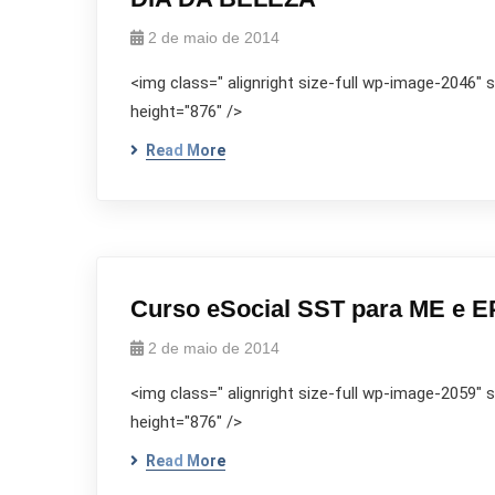
2 de maio de 2014
<img class=" alignright size-full wp-image-2046"
height="876" />
Read More
Curso eSocial SST para ME e 
2 de maio de 2014
<img class=" alignright size-full wp-image-2059"
height="876" />
Read More