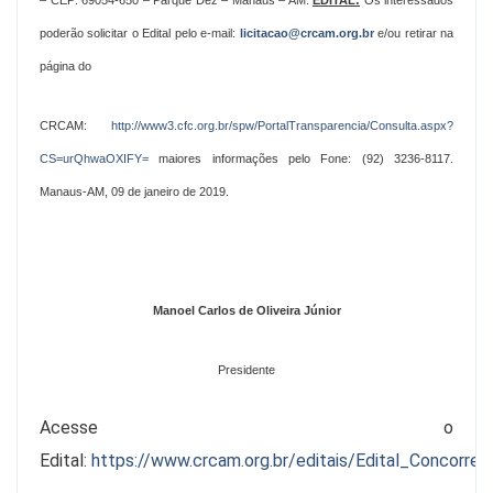
– CEP: 69054-650 – Parque Dez – Manaus – AM.
EDITAL:
Os interessados
poderão solicitar o Edital pelo e-mail:
licitacao@crcam.org.br
e/ou retirar na
página do
CRCAM:
http://www3.cfc.org.br/spw/PortalTransparencia/Consulta.aspx?
CS=urQhwaOXIFY=
maiores informações pelo Fone: (92) 3236-8117.
Manaus-AM, 09 de janeiro de 2019.
Manoel Carlos de Oliveira Júnior
Presidente
Acesse o
Edital:
https://www.crcam.org.br/editais/Edital_Concorr