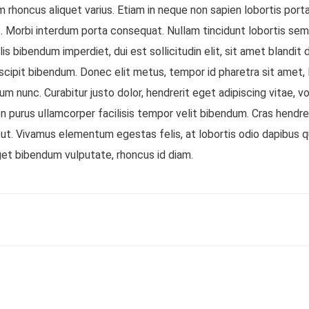
 rhoncus aliquet varius. Etiam in neque non sapien lobortis porta
. Morbi interdum porta consequat. Nullam tincidunt lobortis sem
is bibendum imperdiet, dui est sollicitudin elit, sit amet blandit 
uscipit bibendum. Donec elit metus, tempor id pharetra sit amet, 
m nunc. Curabitur justo dolor, hendrerit eget adipiscing vitae, vo
on purus ullamcorper facilisis tempor velit bibendum. Cras hendrer
r ut. Vivamus elementum egestas felis, at lobortis odio dapibus 
get bibendum vulputate, rhoncus id diam.