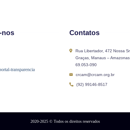
-nos
Contatos
Rua Libertador, 472 Nossa S
Graças, Manaus – Amazonas 
69.053-090
crcam@crcam.org.br
(92) 99146-8517
2020-2025
© Todos os direitos reservados