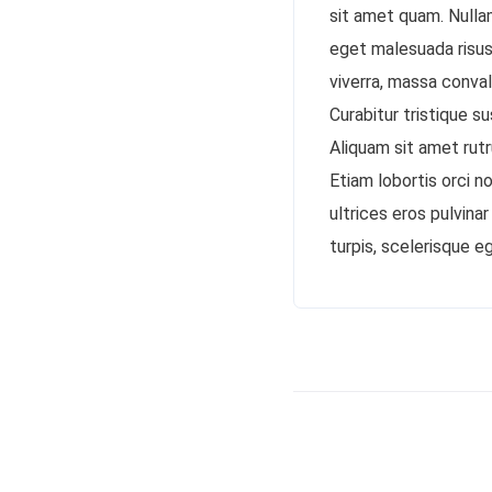
sit amet quam. Nullam
eget malesuada risus
viverra, massa convall
Curabitur tristique s
Aliquam sit amet rutru
Etiam lobortis orci n
ultrices eros pulvina
turpis, scelerisque e