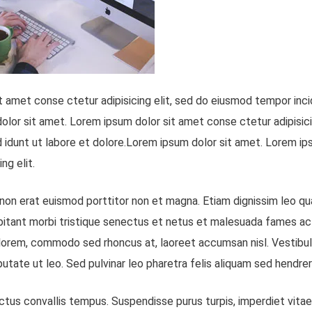
 amet conse ctetur adipisicing elit, sed do eiusmod tempor incid
lor sit amet. Lorem ipsum dolor sit amet conse ctetur adipisici
 idunt ut labore et dolore.Lorem ipsum dolor sit amet. Lorem ip
ng elit.
 non erat euismod porttitor non et magna. Etiam dignissim leo qu
bitant morbi tristique senectus et netus et malesuada fames ac 
m lorem, commodo sed rhoncus at, laoreet accumsan nisl. Vestibu
lputate ut leo. Sed pulvinar leo pharetra felis aliquam sed hendrer
ectus convallis tempus. Suspendisse purus turpis, imperdiet vitae