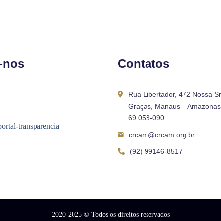
-nos
Contatos
Rua Libertador, 472 Nossa S
Graças, Manaus – Amazonas 
69.053-090
crcam@crcam.org.br
(92) 99146-8517
2020-2025
© Todos os direitos reservados