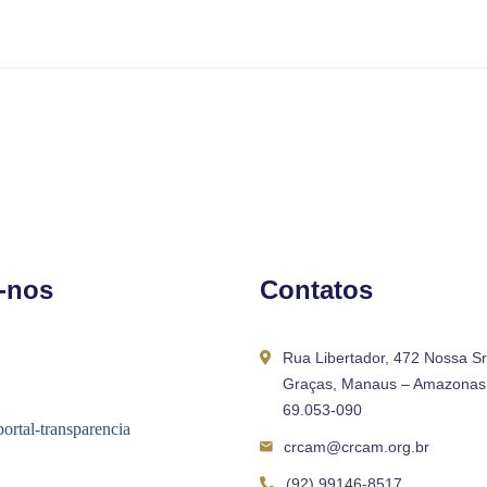
-nos
Contatos
Rua Libertador, 472 Nossa S
Graças, Manaus – Amazonas 
69.053-090
crcam@crcam.org.br
(92) 99146-8517