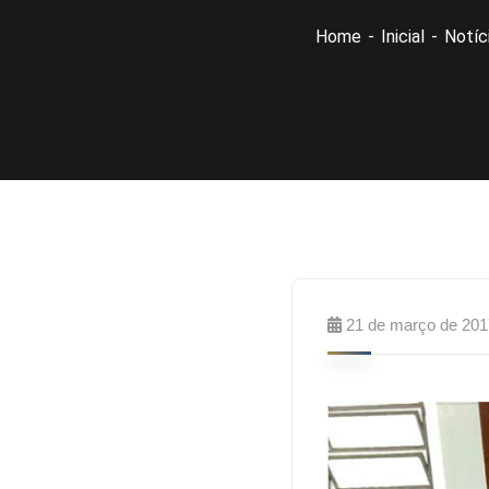
Home
Inicial
Notíc
21 de março de 201