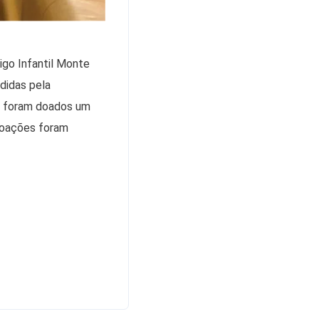
igo Infantil Monte
didas pela
es foram doados um
 doações foram