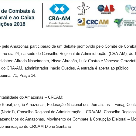
 pelo Amazonas participarão de um debate promovido pelo Comitê de Comba
óximo dia 24, na sede do Conselho Regional de Administração (CRA-AM), às 
idatos: Alfredo Nascimento, Hissa Abrahão, Luíz Castro e Vanessa Grazziot
te do CRA-AM, administrador Inácio Guedes. A entrada é aberta ao público.
urinã, 71, Praça 14.
ontabilidade do Amazonas – CRCAM;
Brasil, seção Amazonas; Federação Nacional dos Jornalistas – Fenaj; Confe
 (Norte1), Conselho Regional de Administração – CRA/AM, Conselho Regiona
Fazendários do Amazonas, Movimento de Combate à Corrupção Eleitoral – Mcc
Comunicação do CRCAM Dione Santana