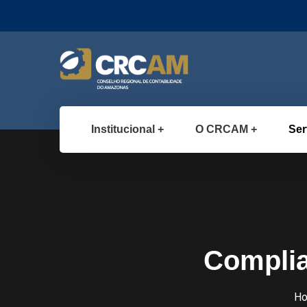
Institucional
O CRCAM
Ser
Complia
H