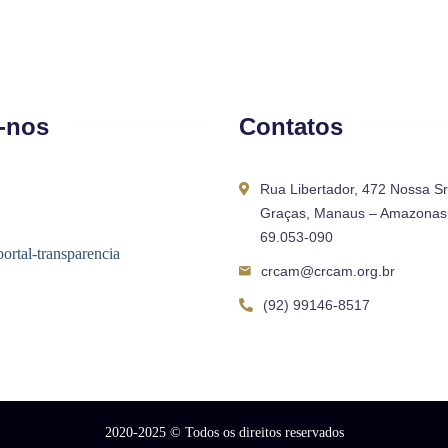
-nos
Contatos
Rua Libertador, 472 Nossa S
Graças, Manaus – Amazonas 
69.053-090
crcam@crcam.org.br
(92) 99146-8517
2020-2025
© Todos os direitos reservados