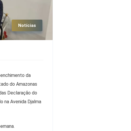
Notícias
reenchimento da
stado do Amazonas
idas Declaração do
do na Avenida Djalma
semana.