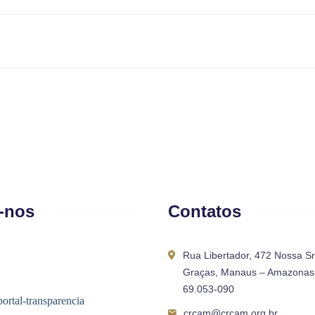
-nos
Contatos
Rua Libertador, 472 Nossa S
Graças, Manaus – Amazonas 
69.053-090
crcam@crcam.org.br