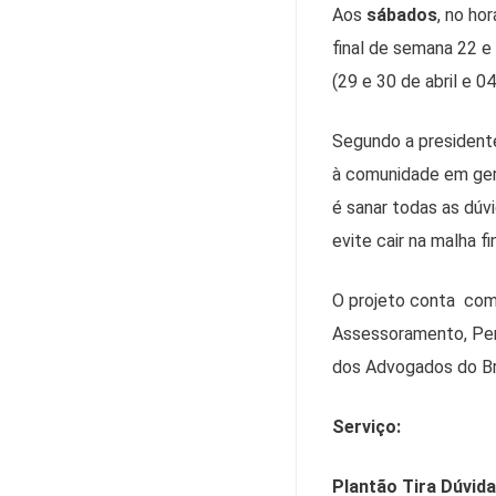
Aos
sábados
, no ho
final de semana 22 e
(29 e 30 de abril e 0
Segundo a president
à comunidade em gera
é sanar todas as dúv
evite cair na malha f
O projeto conta com
Assessoramento, Per
dos Advogados do Br
Serviço:
Plantão Tira Dúvid