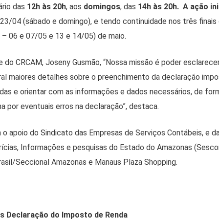
rário das
12h às 20h
, aos
domingos
, das
14h às 20h. A ação ini
 23/04 (sábado e domingo), e tendo continuidade nos três finai
4 – 06 e 07/05 e 13 e 14/05) de maio.
e do CRCAM, Joseny Gusmão, “Nossa missão é poder esclarecer 
l maiores detalhes sobre o preenchimento da declaração impos
idas e orientar com as informações e dados necessários, de form
ina por eventuais erros na declaração”, destaca.
 o apoio do Sindicato das Empresas de Serviços Contábeis, e 
ícias, Informações e pesquisas do Estado do Amazonas (Sesc
asil/Seccional Amazonas e Manaus Plaza Shopping.
as Declaração do Imposto de Renda