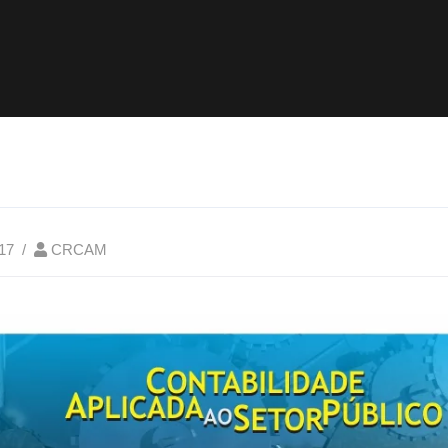
017
CRCAM