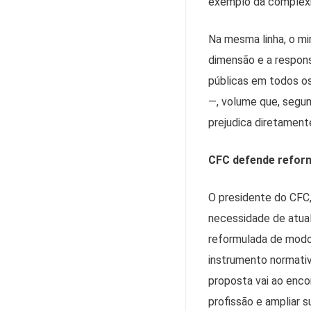
exemplo da complexid
Na mesma linha, o min
dimensão e a respons
públicas em todos os
—, volume que, segund
prejudica diretament
CFC defende reform
O presidente do CFC
necessidade de atuali
reformulada de modo 
instrumento normativo
proposta vai ao enco
profissão e ampliar s