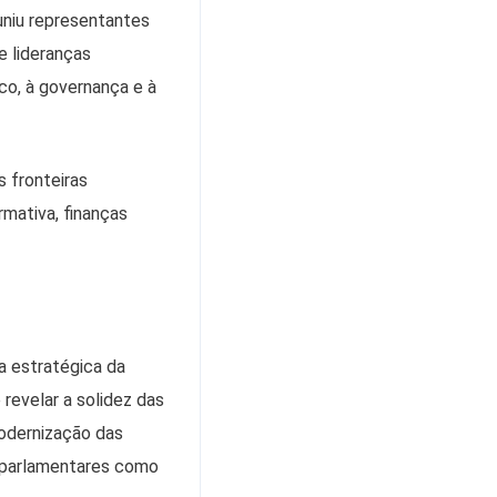
euniu representantes
e lideranças
co, à governança e à
s fronteiras
mativa, finanças
a estratégica da
 revelar a solidez das
odernização das
 parlamentares como