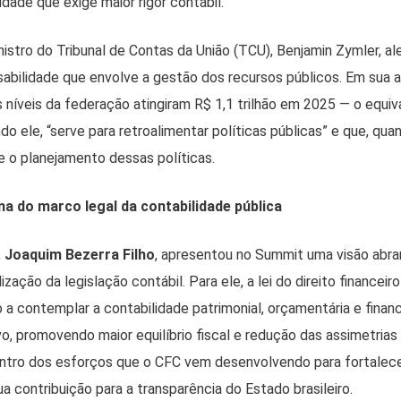
ade que exige maior rigor contábil.
istro do Tribunal de Contas da União (TCU), Benjamin Zymler, al
abilidade que envolve a gestão dos recursos públicos. Em sua a
 níveis da federação atingiram R$ 1,1 trilhão em 2025 — o equi
o ele, “serve para retroalimentar políticas públicas” e que, qua
e o planejamento dessas políticas.
a do marco legal da contabilidade pública
,
Joaquim Bezerra Filho
, apresentou no Summit uma visão abra
zação da legislação contábil. Para ele, a lei do direito financeiro
a contemplar a contabilidade patrimonial, orçamentária e finan
, promovendo maior equilíbrio fiscal e redução das assimetrias 
ntro dos esforços que o CFC vem desenvolvendo para fortalece
ua contribuição para a transparência do Estado brasileiro.