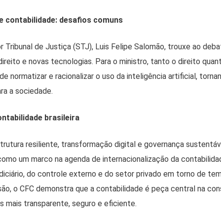
 e contabilidade: desafios comuns
or Tribunal de Justiça (STJ), Luis Felipe Salomão, trouxe ao deb
direito e novas tecnologias. Para o ministro, tanto o direito quan
e normatizar e racionalizar o uso da inteligência artificial, tor
ara a sociedade.
tabilidade brasileira
rutura resiliente, transformação digital e governança sustentá
como um marco na agenda de internacionalização da contabilidade 
iciário, do controle externo e do setor privado em torno de t
são, o CFC demonstra que a contabilidade é peça central na co
 mais transparente, seguro e eficiente.