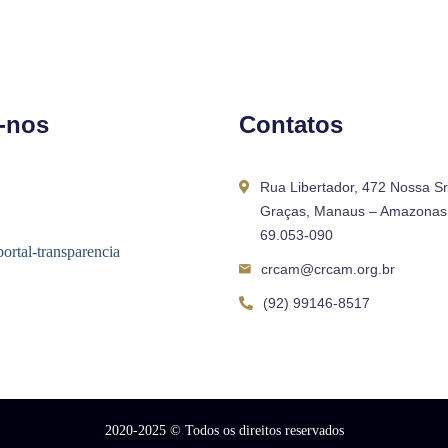
-nos
Contatos
Rua Libertador, 472 Nossa S
Graças, Manaus – Amazonas 
69.053-090
crcam@crcam.org.br
(92) 99146-8517
2020-2025
© Todos os direitos reservados