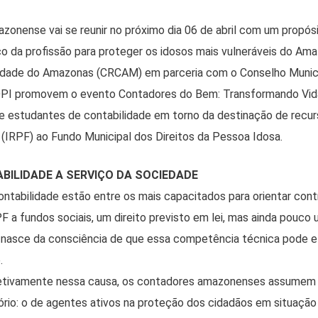
zonense vai se reunir no próximo dia 06 de abril com um propósit
 da profissão para proteger os idosos mais vulneráveis do Am
lidade do Amazonas (CRCAM) em parceria com o Conselho Municip
I promovem o evento Contadores do Bem: Transformando Vidas,
 e estudantes de contabilidade em torno da destinação de recu
(IRPF) ao Fundo Municipal dos Direitos da Pessoa Idosa.
BILIDADE A SERVIÇO DA SOCIEDADE
contabilidade estão entre os mais capacitados para orientar con
F a fundos sociais, um direito previsto em lei, mas ainda pouco u
 nasce da consciência de que essa competência técnica pode e
.
etivamente nessa causa, os contadores amazonenses assumem 
ório: o de agentes ativos na proteção dos cidadãos em situação 