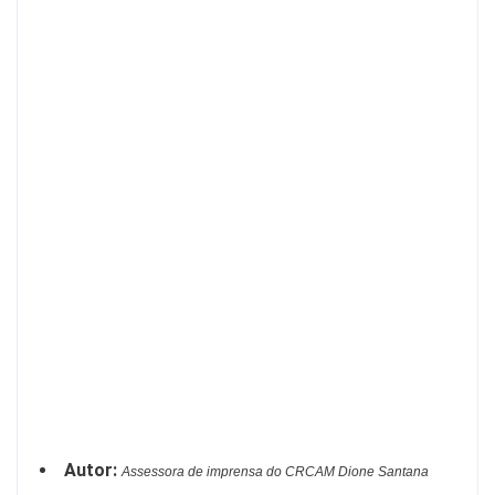
estão:
a
Rede
Nacional
de
Cidadania
Fiscal:
Observatórios
Sociais,
Educação
Financeira,
e
ações
realizadas
nos
Estados
neste
ano.
.
Autor:
Assessora de imprensa do CRCAM Dione Santana