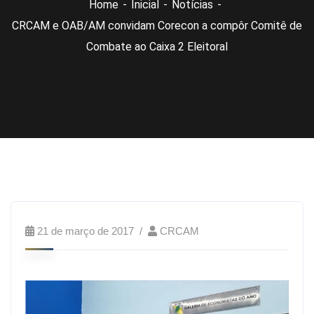
Home
Inicial
Notícias
CRCAM e OAB/AM convidam Corecon a compôr Comitê de
Combate ao Caixa 2 Eleitoral
21 de março de 2017
CRCAM
O