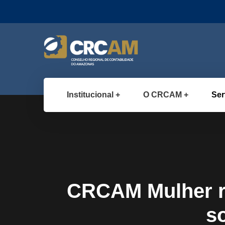
Institucional
O CRCAM
Ser
CRCAM Mulher re
s