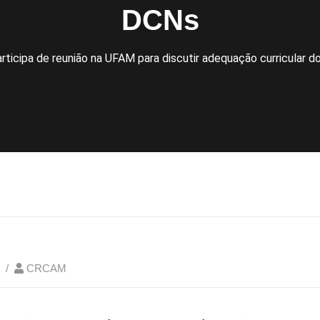
DCNs
ticipa de reunião na UFAM para discutir adequação curricular d
CRCAM