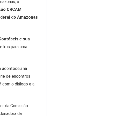
mazonas, o
são CRCAM
ederal do Amazonas
Contábeis e sua
etros para uma
ão aconteceu na
érie de encontros
 com o diálogo e a
dor da Comissão
rdenadora da