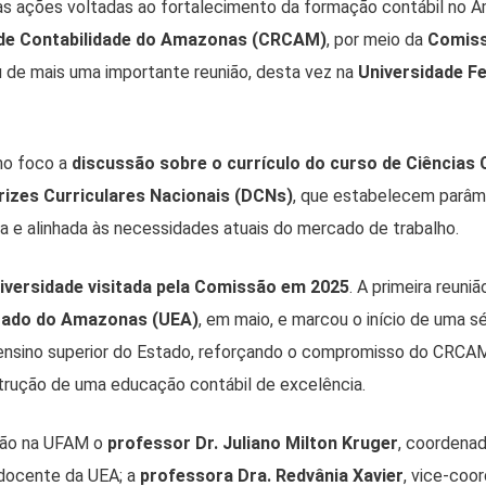
às ações voltadas ao fortalecimento da formação contábil no A
 de Contabilidade do Amazonas (CRCAM)
, por meio da
Comis
ou de mais uma importante reunião, desta vez na
Universidade F
mo foco a
discussão sobre o currículo do curso de Ciências 
rizes Curriculares Nacionais (DCNs)
, que estabelecem parâm
ca e alinhada às necessidades atuais do mercado de trabalho.
iversidade visitada pela Comissão em 2025
. A primeira reuni
stado do Amazonas (UEA)
, em maio, e marcou o início de uma s
 ensino superior do Estado, reforçando o compromisso do CRCAM
trução de uma educação contábil de excelência.
nião na UFAM o
professor Dr. Juliano Milton Kruger
, coordena
ocente da UEA; a
professora Dra. Redvânia Xavier
, vice-coo