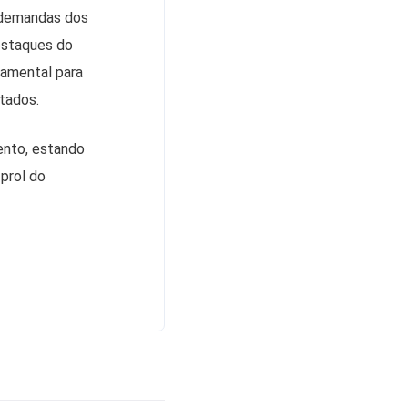
s demandas dos
estaques do
damental para
tados.
ento, estando
prol do