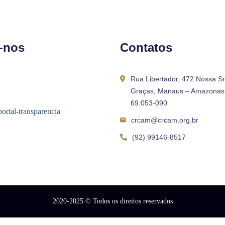
-nos
Contatos
Rua Libertador, 472 Nossa S
Graças, Manaus – Amazonas 
69.053-090
crcam@crcam.org.br
(92) 99146-8517
2020-2025
© Todos os direitos reservados