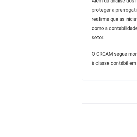
Além da análise dos 
proteger a prerrogat
reafirma que as inic
como a contabilidade
setor.
O CRCAM segue monit
à classe contábil e