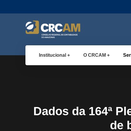
Institucional
O CRCAM
Ser
Dados da 164ª Pl
de 