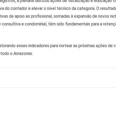
registros, a plenária discutiu ações de fiscalização e educação 
iva do contador e elevar o nível técnico da categoria. O resulta
iativas de apoio ao profissional, somadas à expansão de novos ni
 consultiva e condominial, têm sido fundamentais para a retenç
orando esses indicadores para nortear as próximas ações de v
m todo o Amazonas.