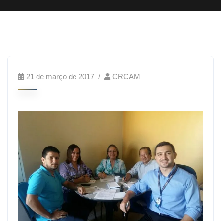
21 de março de 2017
CRCAM
A
equipe
de
Desenvolvimento
Profissional
do
CRCAM,
presidida