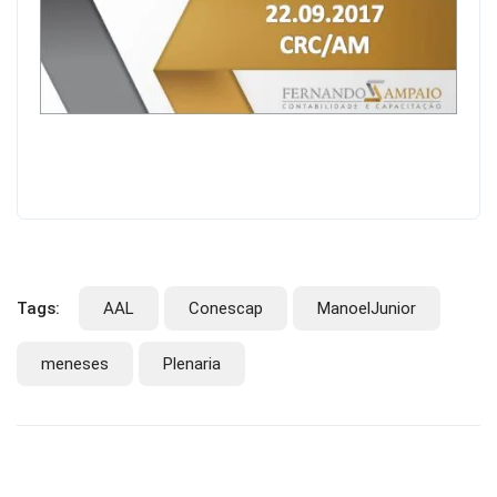
Tags:
AAL
Conescap
ManoelJunior
meneses
Plenaria