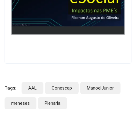
Tags:
AAL
Conescap
ManoelJunior
meneses
Plenaria