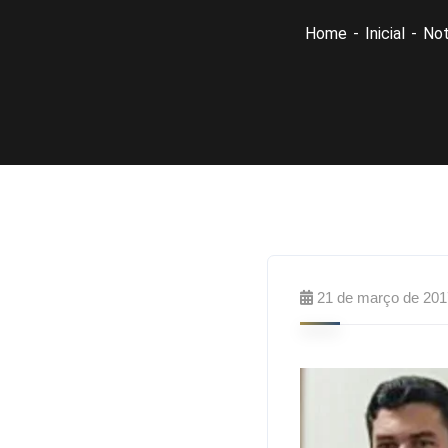
Home
Inicial
Not
21 de março de 201