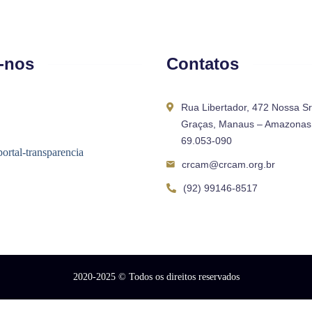
-nos
Contatos
Rua Libertador, 472 Nossa S
Graças, Manaus – Amazonas 
69.053-090
crcam@crcam.org.br
(92) 99146-8517
2020-2025
© Todos os direitos reservados