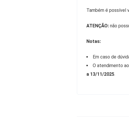
Também é possível v
ATENÇÃO:
não poss
Notas:
Em caso de dúvida
O atendimento aos
a 13/11/2025
.