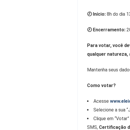
🕗 Início:
8h do dia 1
🕗 Encerramento:
20
Para votar, você de
qualquer natureza, a
Mantenha seus dados 
Como votar?
Acesse
www.elei
Selecione a sua “J
Clique em “Votar”
SMS,
Certificação d