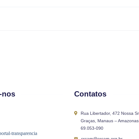
-nos
Contatos
Rua Libertador, 472 Nossa S
Graças, Manaus – Amazonas 
69.053-090
crcam@crcam.org.br