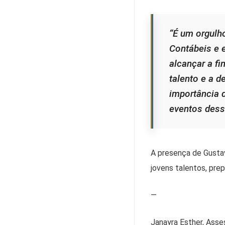
“É um orgulh
Contábeis e 
alcançar a fi
talento e a d
importância 
eventos dess
A presença de Gustav
jovens talentos, pre
—
Janayra Esther, Asse