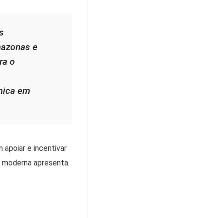
s
mazonas e
ra o
mica em
apoiar e incentivar
e moderna apresenta.