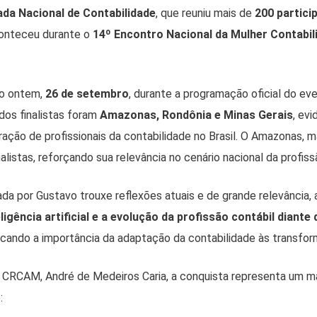
ada Nacional de Contabilidade
, que reuniu mais de
200 partici
aconteceu durante o
14º Encontro Nacional da Mulher Contabil
do ontem,
26 de setembro
, durante a programação oficial do ev
ados finalistas foram
Amazonas, Rondônia e Minas Gerais
, ev
ração de profissionais da contabilidade no Brasil. O Amazonas, 
alistas, reforçando sua relevância no cenário nacional da profiss
da por Gustavo trouxe reflexões atuais e de grande relevância
ligência artificial e a evolução da profissão contábil diant
acando a importância da adaptação da contabilidade às transform
 CRCAM, André de Medeiros Caria, a conquista representa um ma
: