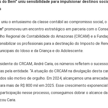
 do Bem” uniu sensibilidade para impulsionar destinos soci
s
e uniu o entusiasmo da classe contábil ao compromisso social, o
m”
promoveu um encontro estratégico em parceria com o Conse
elho Regional de Contabilidade do Amazonas (CRCAM) e a Funda
sensibilizar os profissionais para a destinação do Imposto de Re
nicipais do Idoso e da Criança e do Adolescente.
sidente do CRCAM, André Caria, os números refletem o sucess
das pela entidade. “A atuação do CRCAM na divulgação desta c
tados são motivo de orgulho. Em 2024, alcançamos uma arrecada
para mais de R$ 800 mil em 2025. Esse crescimento exponencial
participação nesse processo, conseguimos dobrar o alcance da
cou Caria.