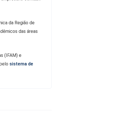
mica da Região de
adêmicos das áreas
as (IFAM) e
 pelo
sistema de