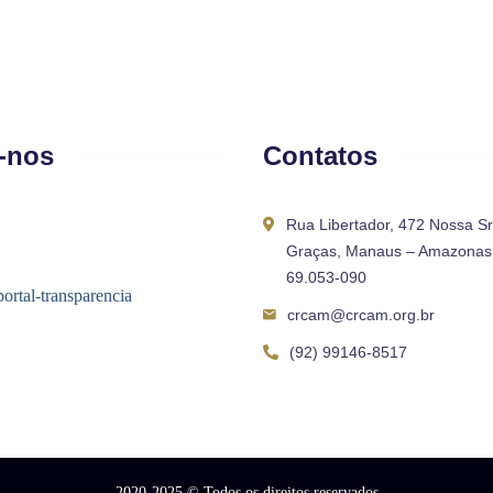
-nos
Contatos
Rua Libertador, 472 Nossa S
Graças, Manaus – Amazonas 
69.053-090
crcam@crcam.org.br
(92) 99146-8517
2020-2025
© Todos os direitos reservados