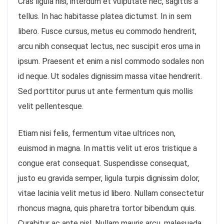
Cras ligula nisi, interdum et vulputate nec, sagittis a
tellus. In hac habitasse platea dictumst. In in sem
libero. Fusce cursus, metus eu commodo hendrerit,
arcu nibh consequat lectus, nec suscipit eros urna in
ipsum. Praesent et enim a nisl commodo sodales non
id neque. Ut sodales dignissim massa vitae hendrerit.
Sed porttitor purus ut ante fermentum quis mollis
velit pellentesque.
Etiam nisi felis, fermentum vitae ultrices non,
euismod in magna. In mattis velit ut eros tristique a
congue erat consequat. Suspendisse consequat,
justo eu gravida semper, ligula turpis dignissim dolor,
vitae lacinia velit metus id libero. Nullam consectetur
rhoncus magna, quis pharetra tortor bibendum quis.
Curabitur ac ante nisl. Nullam mauris arcu, malesuada