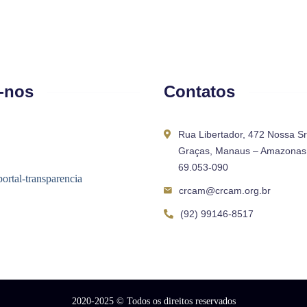
-nos
Contatos
Rua Libertador, 472 Nossa S
Graças, Manaus – Amazonas 
69.053-090
crcam@crcam.org.br
(92) 99146-8517
2020-2025
© Todos os direitos reservados