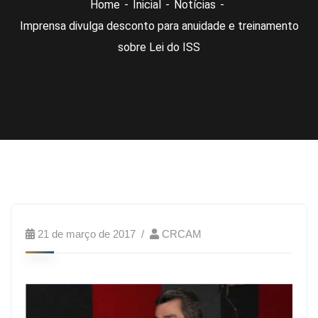
Home
Inicial
Notícias
Imprensa divulga desconto para anuidade e treinamento
sobre Lei do ISS
21 de março de 2017
CRCAM
Diário