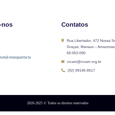
-nos
Contatos
Rua Libertador, 472 Nossa S
Graças, Manaus – Amazonas 
69.053-090
crcam@crcam.org.br
(92) 99146-8517
2020-2025
© Todos os direitos reservados