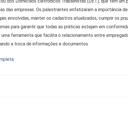
atou dos Domicílios Eletrônicos Trabalhistas (DET), que têm um p
tas das empresas. Os palestrantes enfatizaram a importância d
gais envolvidas, manter os cadastros atualizados, cumprir os pra
nternas para garantir que todas as práticas estejam em conformid
é uma ferramenta que facilita o relacionamento entre empregad
ficando a troca de informações e documentos.
ompleta