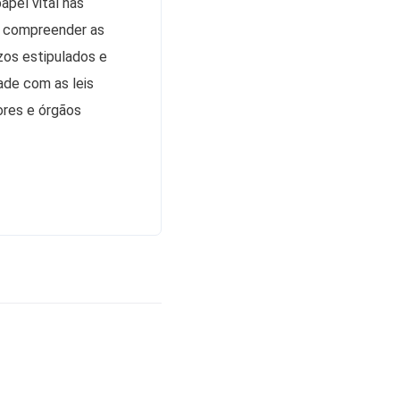
apel vital nas
e compreender as
zos estipulados e
ade com as leis
ores e órgãos