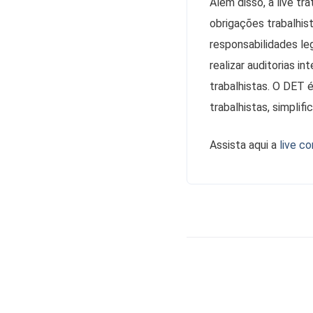
Além disso, a live tr
obrigações trabalhis
responsabilidades le
realizar auditorias i
trabalhistas. O DET 
trabalhistas, simpli
Assista aqui a
live c