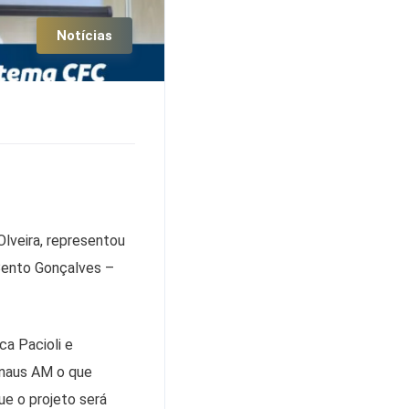
Notícias
lveira, representou
Bento Gonçalves –
ca Pacioli e
anaus AM o que
ue o projeto será