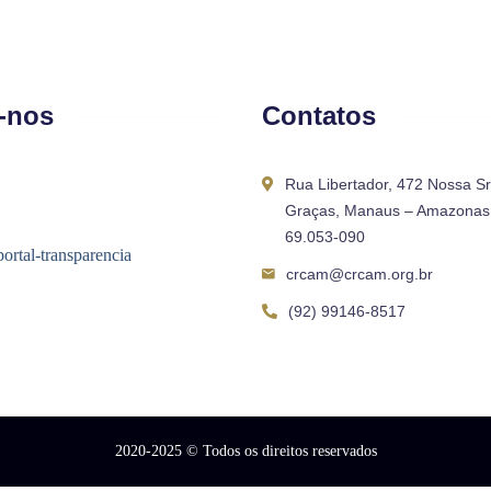
-nos
Contatos
Rua Libertador, 472 Nossa S
Graças, Manaus – Amazonas 
69.053-090
crcam@crcam.org.br
(92) 99146-8517
2020-2025
© Todos os direitos reservados