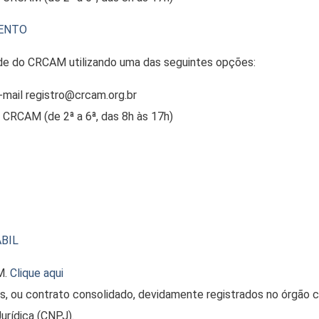
MENTO
ede do CRCAM utilizando uma das seguintes opções:
mail registro@crcam.org.br
CRCAM (de 2ª a 6ª, das 8h às 17h)
BIL
M.
Clique aqui
s, ou contrato consolidado, devidamente registrados no órgão
urídica (CNPJ).