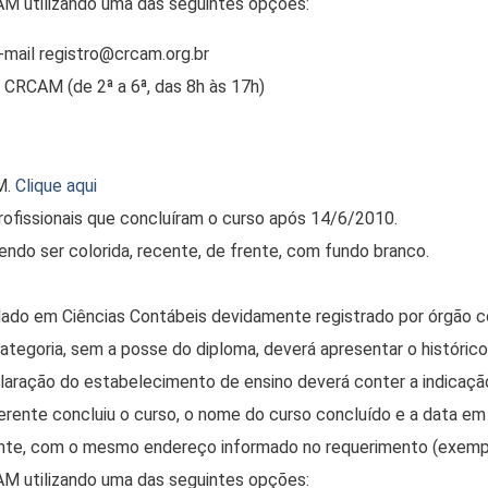
M utilizando uma das seguintes opções:
mail registro@crcam.org.br
CRCAM (de 2ª a 6ª, das 8h às 17h)
M.
Clique aqui
rofissionais que concluíram o curso após 14/6/2010.
ndo ser colorida, recente, de frente, com fundo branco.
ado em Ciências Contábeis devidamente registrado por órgão c
categoria, sem a posse do diploma, deverá apresentar o históric
laração do estabelecimento de ensino deverá conter a indicaç
rente concluiu o curso, o nome do curso concluído e a data em 
te, com o mesmo endereço informado no requerimento (exemplos
M utilizando uma das seguintes opções: