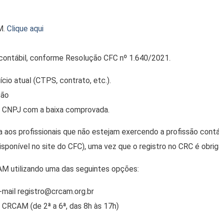
M.
Clique aqui
contábil, conforme Resolução CFC nº 1.640/2021.
o atual (CTPS, contrato, etc.).
são
r o CNPJ com a baixa comprovada.
 aos profissionais que não estejam exercendo a profissão contáb
ponível no site do CFC), uma vez que o registro no CRC é obrigat
M utilizando uma das seguintes opções:
mail registro@crcam.org.br
CRCAM (de 2ª a 6ª, das 8h às 17h)