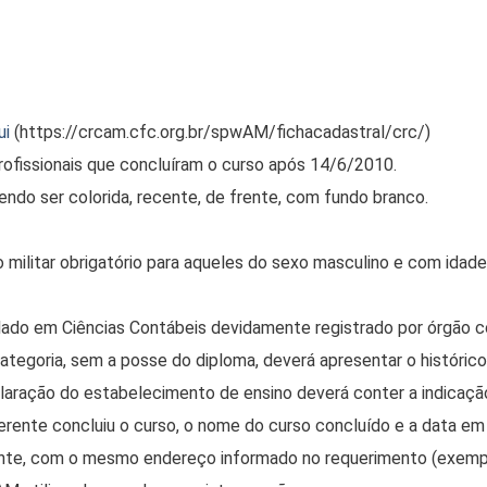
ui
(https://crcam.cfc.org.br/spwAM/fichacadastral/crc/)
rofissionais que concluíram o curso após 14/6/2010.
ndo ser colorida, recente, de frente, com fundo branco.
ilitar obrigatório para aqueles do sexo masculino e com idade i
ado em Ciências Contábeis devidamente registrado por órgão c
categoria, sem a posse do diploma, deverá apresentar o históric
laração do estabelecimento de ensino deverá conter a indicaç
rente concluiu o curso, o nome do curso concluído e a data em 
te, com o mesmo endereço informado no requerimento (exemplos