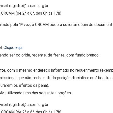
mail registro@crcam.org.br
CRCAM (de 2ª a 6ª, das 8h às 17h)
citado pela 1ª vez, o CRCAM poderá solicitar cópia de docume
M.
Clique aqui
ndo ser colorida, recente, de frente, com fundo branco.
te, com o mesmo endereço informado no requerimento (exemplos
ofissional que não tenha sofrido punição disciplinar ou ética tr
durarem os efeitos da pena).
M utilizando uma das seguintes opções:
mail registro@crcam.org.br
CRCAM (de 2ª a 6ª, das 8h às 17h)