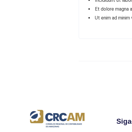
Incididunt ut labo
Et dolore magna a
Ut enim ad minim
Siga