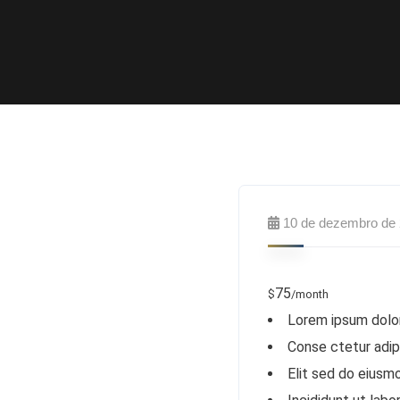
10 de dezembro de
75
$
/month
Lorem ipsum dolo
Conse ctetur adip
Elit sed do eius