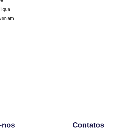
re
liqua
 veniam
-nos
Contatos