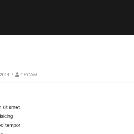
 2014
CRCAM
r sit amet
isicing
mod tempor