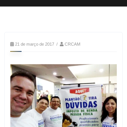
21 de março de 2017
CRCAM
O
Plantão
Tira
Dúvidas
do
CRCAM
continuou
o
trabalho