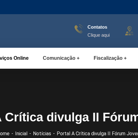
Contatos
Clique aqui
viços Online
Comunicação
Fiscalização
A Crítica divulga II Fór
ome
Inicial
Notícias
Portal A Crítica divulga II Fórum Jov