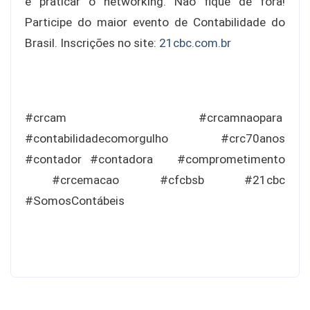
e praticar o networking. Não fique de fora!
Participe do maior evento de Contabilidade do
Brasil. Inscrições no site:
21cbc.com.br
#crcam #crcamnaopara
#contabilidadecomorgulho #crc70anos
#contador #contadora
#comprometimento
#crcemacao
#cfcbsb
#21cbc
#SomosContábeis