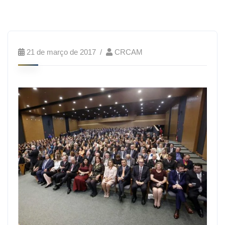
21 de março de 2017
CRCAM
O
Presidente
do
CRCAM,
contador
Manoel
Junior
e
os
Vice-
Presidentes