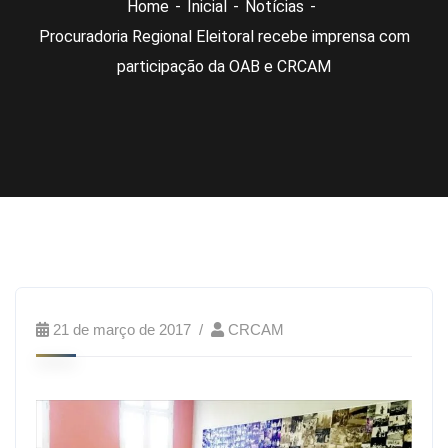
Home
Inicial
Notícias
Procuradoria Regional Eleitoral recebe imprensa com
participação da OAB e CRCAM
21 de março de 2017
CRCAM
O