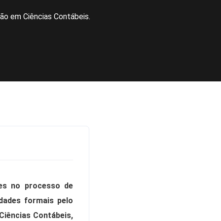
ão em Ciências Contábeis.
res no processo de
dades formais pelo
Ciências Contábeis,