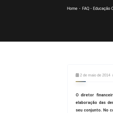
Home
FAQ - Educação 
2 de maio de 2014
O diretor finance
elaboração das de
seu conjunto. No c