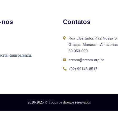
-nos
Contatos
Rua Libertador, 472 Nossa S
Graças, Manaus – Amazonas 
69.053-090
crcam@crcam.org.br
(92) 99146-8517
2020-2025
© Todos os direitos reservados