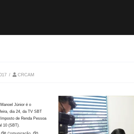
2017
CRCAM
Manoel Júnior é o
feira, dia 24, da TV SBT
e Imposto de Renda Pessoa
al 10
(SBT).
 de
do
Comunicação