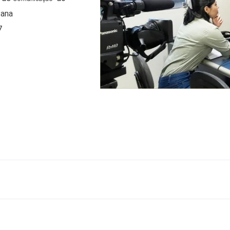
tana
7