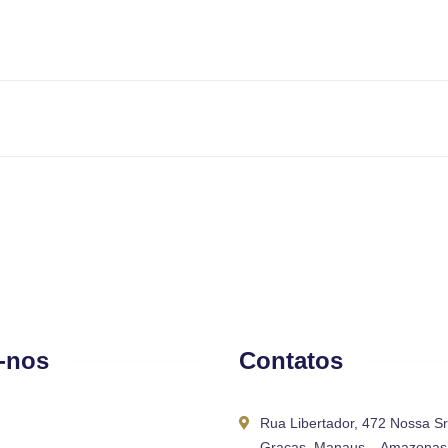
-nos
Contatos
Rua Libertador, 472 Nossa S
Graças, Manaus – Amazonas 
69.053-090
crcam@crcam.org.br