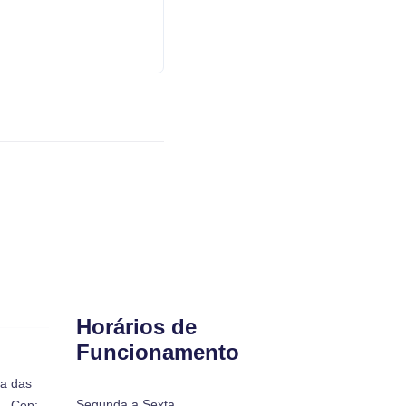
Horários de
Funcionamento
ra das
Segunda a Sexta
- Cep:
De 8h às 12 e das 13h às 17h