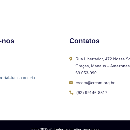
-nos
Contatos
Rua Libertador, 472 Nossa S
Graças, Manaus – Amazonas 
69.053-090
crcam@crcam.org.br
(92) 99146-8517
2020-2025
© Todos os direitos reservados