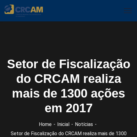
Setor de Fiscalização
do CRCAM realiza
mais de 1300 ações
em 2017
Home
Inicial
Notícias
Setor de Fiscalização do CRCAM realiza mais de 1300