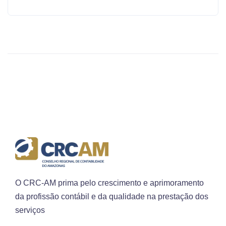
O CRC-AM prima pelo crescimento e aprimoramento
da profissão contábil e da qualidade na prestação dos
serviços